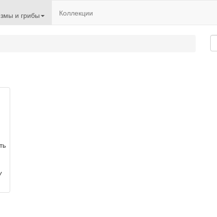
Коллекции
змы и грибы
ть
У