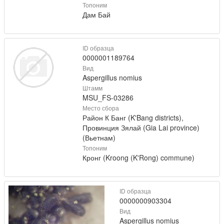
Топоним
Дам Бай
ID образца
0000001189764
Вид
Aspergillus nomius
Штамм
MSU_FS-03286
Место сбора
Район К Банг (K'Bang districts),
Провинция Зялай (Gia Lai province)
(Вьетнам)
Топоним
Кронг (Kroong (K'Rong) commune)
ID образца
0000000903304
Вид
Aspergillus nomius