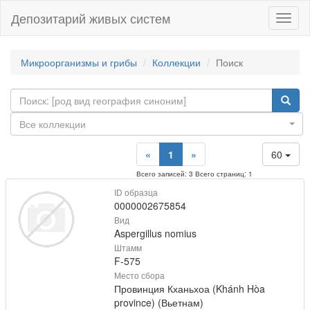
Депозитарий живых систем
Навиг
Микроорганизмы и грибы
Коллекции
Поиск
Все коллекции
«
1
»
60
Всего записей: 3 Всего страниц: 1
ID образца
0000002675854
Вид
Aspergillus nomius
Штамм
F-575
Место сбора
Провинция Кханьхоа (Khánh Hòa
province) (Вьетнам)