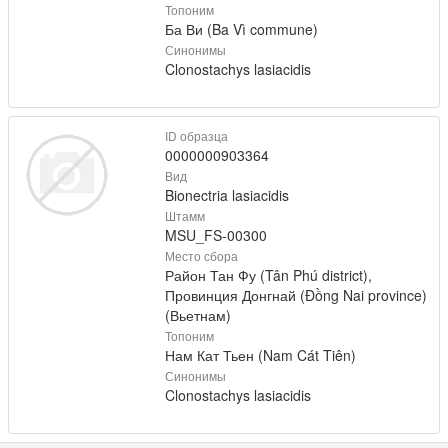
Топоним
Ба Ви (Ba Vì commune)
Синонимы
Clonostachys lasiacidis
ID образца
0000000903364
Вид
Bionectria lasiacidis
Штамм
MSU_FS-00300
Место сбора
Район Тан Фу (Tân Phú district),
Провинция Донгнай (Đồng Nai province)
(Вьетнам)
Топоним
Нам Кат Тьен (Nam Cát Tiên)
Синонимы
Clonostachys lasiacidis