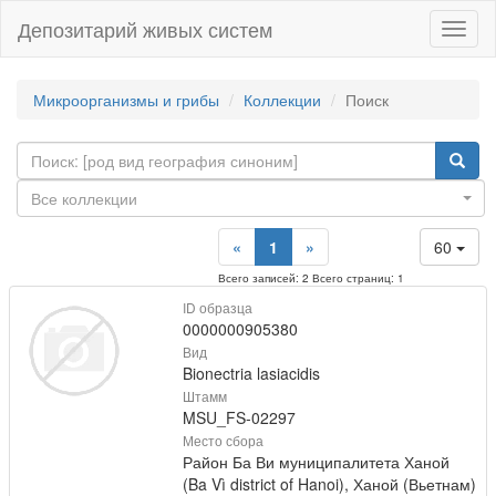
Депозитарий живых систем
Навиг
Микроорганизмы и грибы
Коллекции
Поиск
Все коллекции
«
1
»
60
Всего записей: 2 Всего страниц: 1
ID образца
0000000905380
Вид
Bionectria lasiacidis
Штамм
MSU_FS-02297
Место сбора
Район Ба Ви муниципалитета Ханой
(Ba Vì district of Hanoi), Ханой (Вьетнам)