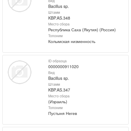
Вид
Bacillus sp.
Штамм
KBP.AS.348
Место сбора
Республика Саха (Якутия) (Россия)
Топоним
Колымская низменность
ID образца
0000000911020
Вид
Bacillus sp.
Штамм
KBP.AS.347
Место сбора
(Израиль)
Топоним
Пустыня Негев