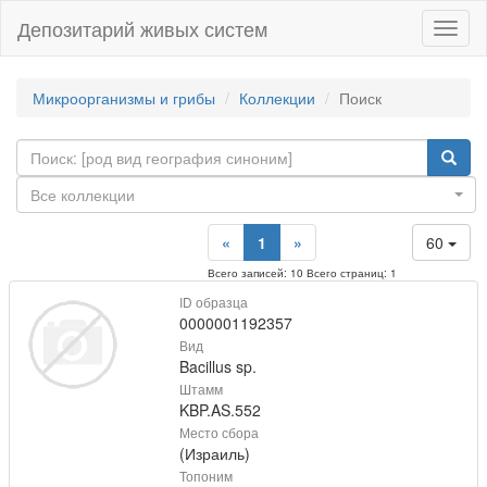
Депозитарий живых систем
Навиг
Микроорганизмы и грибы
Коллекции
Поиск
Все коллекции
«
1
»
60
Всего записей: 10 Всего страниц: 1
ID образца
0000001192357
Вид
Bacillus sp.
Штамм
KBP.AS.552
Место сбора
(Израиль)
Топоним