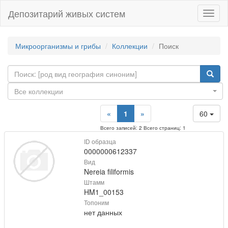
Депозитарий живых систем
Навиг
Микроорганизмы и грибы
Коллекции
Поиск
Все коллекции
«
1
»
60
Всего записей: 2 Всего страниц: 1
ID образца
0000000612337
Вид
Nereia filiformis
Штамм
HM1_00153
Топоним
нет данных