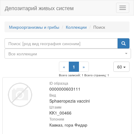
Депозитарий живых систем
Навиг
Микроорганизмы и грибы
Коллекции
Поиск
Все коллекции
«
1
»
60
Всего записей: 1 Всего страниц: 1
ID образца
0000000603111
Вид
Sphaeropezia vaccini
Штамм
KK1_00466
Топоним
Кавказ, гора Фидар