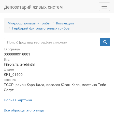
Депозитарий живых систем
Навиг
Микроорганизмы и грибы
Коллекции
Гербарий фитопатогенных грибов
ID образца
0000000916001
Вид
Pileolaria terebinthi
Штамм
KK1_01900
Топоним
ТССР, район Кара-Кала, поселок Юван-Кала, местечко Тебе-
Совут
Полная карточка
Все образцы этого вида