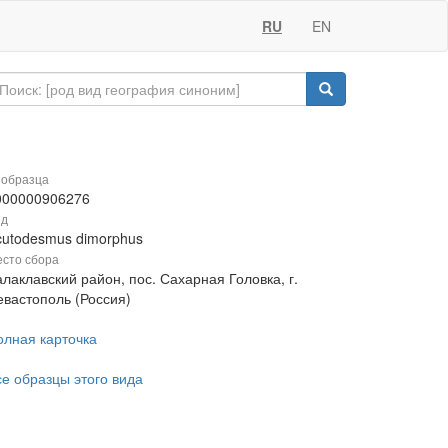
RU
EN
 образца
000000906276
ид
cutodesmus dimorphus
сто сбора
лаклавский район, пос. Сахарная Головка, г.
евастополь (Россия)
олная карточка
се образцы этого вида