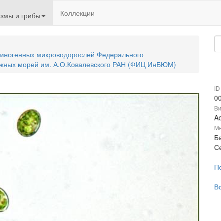
Коллекции
змы и грибы
тиногенных микроводорослей Федерального
 южных морей им. А.О.Ковалевского РАН (ФИЦ ИнБЮМ)
ID
0
В
A
Ме
Ба
С
П
В