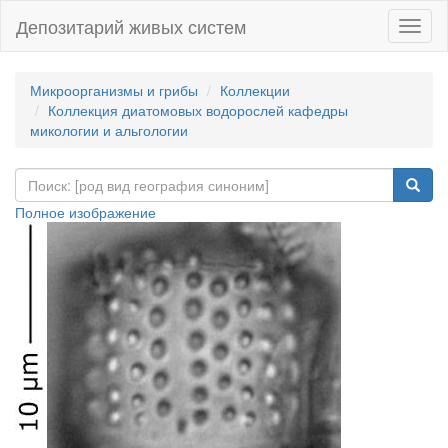
Депозитарий живых систем
Навиг
Микроорганизмы и грибы
Коллекции
Коллекция диатомовых водорослей кафедры
микологии и альгологии
Полное изображение