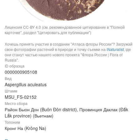
Лицензия CC-BY 4.0 (см. рекомендованное цитирование в "Полной
карточке", раздел "Цитировать для публикации")
Хочешь принять участие в создании "Атласа флоры России"? Загружай
свои фотографии растений в природе и точку съемки на
iNaturalist
, где
они станут частью нашего нового проекта "Флора России | Flora of
Russia".
ID образца
0000000905108
Вид
Aspergillus aculeatus
Штамм
MSU_FS-02152
Место сбора
Район Быон Дон (Buôn Đôn district), Провинция Даклак (Đắk
Lắk province) (Вьетнам)
Топоним
Кронг На (Krông Na)