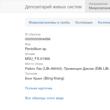
Направление
Депозитарий живых систем
Микрооргани
Микроорганизмы и грибы
Коллекции
Коллек
ID образца
0000000904996
Вид
Penicillium sp.
Штамм
MSU_FS-01966
Место сбора
Район Лак (Lắk district), Провинция Даклак (Đắk Lắk
Топоним
Бонг Кранг (Bông Krang)
Полная карточка
Все образцы этого вида