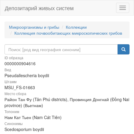
Депозитарий живых систем
Навиг
Микроорганизмы и грибы
Коллекции
Коллекция почвообитающих микроскопических грибов
ID образца
0000000904616
Вид
Pseudallescheria boydii
Штамм
MSU_FS-01663
Место сбора
Район Тан Фу (Tân Phú districts), Провинция Донгнай (Đồng Nai
province) (Вьетнам)
Топоним
Нам Кат Тьен (Nam Cát Tiên)
Синонимы
Scedosporium boydii