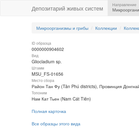
Направление
Депозитарий живых систем
Микрооргани
Микроорганизмы и грибы
Коллекции
Коллек
ID образца
0000000904602
Вид
Gliocladium sp.
Штамм
MSU_FS-01656
Место сбора
Район Тан Фу (Tân Phú districts), Провинция Донгна
Топоним
Нам Кат Тьен (Nam Cát Tiên)
Полная карточка
Все образцы этого вида