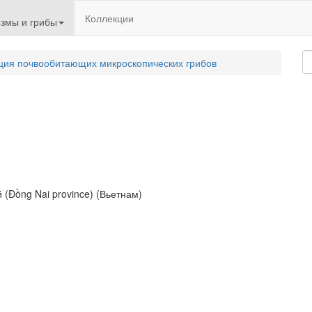
Коллекции
змы и грибы
ция почвообитающих микроскопических грибов
й (Đồng Nai province) (Вьетнам)