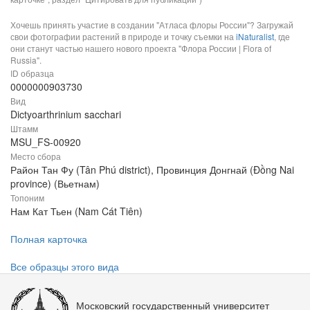
Хочешь принять участие в создании "Атласа флоры России"? Загружай
свои фотографии растений в природе и точку съемки на
iNaturalist
, где
они станут частью нашего нового проекта "Флора России | Flora of
Russia".
ID образца
0000000903730
Вид
Dictyoarthrinium sacchari
Штамм
MSU_FS-00920
Место сбора
Район Тан Фу (Tân Phú district), Провинция Донгнай (Đồng Nai
province) (Вьетнам)
Топоним
Нам Кат Тьен (Nam Cát Tiên)
Полная карточка
Все образцы этого вида
Московский государственный университет