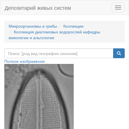
Депозитарий живых систем
Навиг
Микроорганизмы и грибы
Коллекции
Коллекция диатомовых водорослей кафедры
микологии и альгологии
Полное изображение