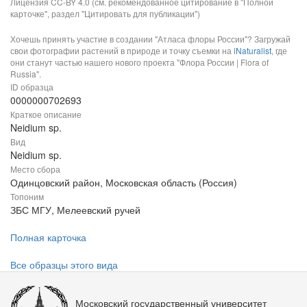
Лицензия CC-BY 4.0 (см. рекомендованное цитирование в "Полной
карточке", раздел "Цитировать для публикации")
Хочешь принять участие в создании "Атласа флоры России"? Загружай
свои фотографии растений в природе и точку съемки на
iNaturalist
, где
они станут частью нашего нового проекта "Флора России | Flora of
Russia".
ID образца
0000000702693
Краткое описание
Neidium sp.
Вид
Neidium sp.
Место сбора
Одинцовский район, Московская область (Россия)
Топоним
ЗБС МГУ, Мелеевский ручей
Полная карточка
Все образцы этого вида
Московский государственный университет