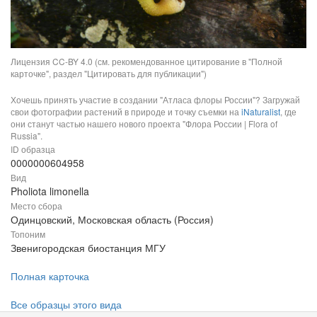
Лицензия CC-BY 4.0 (см. рекомендованное цитирование в "Полной
карточке", раздел "Цитировать для публикации")
Хочешь принять участие в создании "Атласа флоры России"? Загружай
свои фотографии растений в природе и точку съемки на
iNaturalist
, где
они станут частью нашего нового проекта "Флора России | Flora of
Russia".
ID образца
0000000604958
Вид
Pholiota limonella
Место сбора
Одинцовский, Московская область (Россия)
Топоним
Звенигородская биостанция МГУ
Полная карточка
Все образцы этого вида