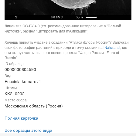
Лицензия CC-BY 4.0 (см. рекомендованное цитирование в "Полной
карточке", раздел "Цитировать для публикации")
Хочешь принять участие в создании "Атласа флоры России"? Загружай
свои фотографии растений в природе и точку съемки на
iNaturalist
, где
они станут частью нашего нового проекта "Флора России | Flora of
Russia".
ID образца
0000000604590
Вид
Puccinia komarovii
Штамм
KK2_0202
Место сбора
Московская область (Россия)
Полная карточка
Все образцы этого вида