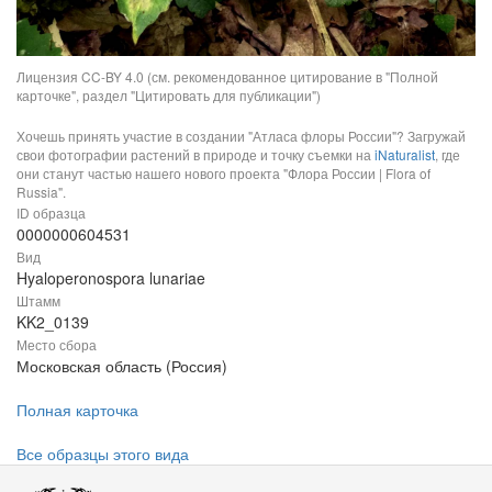
Лицензия CC-BY 4.0 (см. рекомендованное цитирование в "Полной
карточке", раздел "Цитировать для публикации")
Хочешь принять участие в создании "Атласа флоры России"? Загружай
свои фотографии растений в природе и точку съемки на
iNaturalist
, где
они станут частью нашего нового проекта "Флора России | Flora of
Russia".
ID образца
0000000604531
Вид
Hyaloperonospora lunariae
Штамм
KK2_0139
Место сбора
Московская область (Россия)
Полная карточка
Все образцы этого вида