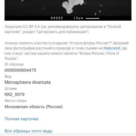
Лицензия CC-BY 4.0 (см. рекомендованное цитирование в "Полной
карточке", раздел "Цитировать для публикации")
Хочешь принять участие в создании "Атласа флоры России"? Загружай
свои фотографии растений в природе и точку съемки на
iNaturalist
, где
они станут частью нашего нового проекта "Флора России | Flora of
Russia".
ID образца
0000000604475
Вид
Microsphaera divaricata
Штамм
KK2_0079
Место сбора
Московская область (Россия)
Полная карточка
Все образцы этого вида