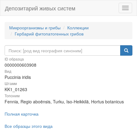
Депозитарий живых систем
Навиг
Микроорганизмы и грибы
Коллекции
Гербарий фитопатогенных грибов
ID образца
0000000603908
Вид
Puccinia iridis
Штамм
KK1_01263
Топоним
Fennia, Regio aboënsis, Turku, Iso-Heikkilä, Hortus botanicus
Полная карточка
Все образцы этого вида