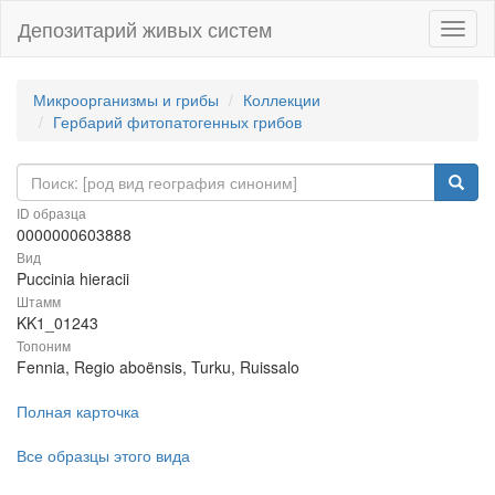
Депозитарий живых систем
Навиг
Микроорганизмы и грибы
Коллекции
Гербарий фитопатогенных грибов
ID образца
0000000603888
Вид
Puccinia hieracii
Штамм
KK1_01243
Топоним
Fennia, Regio aboënsis, Turku, Ruissalo
Полная карточка
Все образцы этого вида