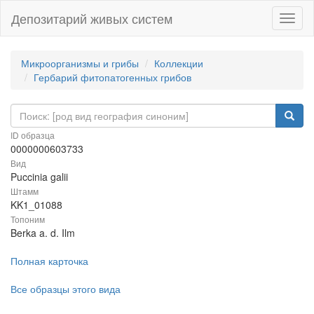
Депозитарий живых систем
Навиг
Микроорганизмы и грибы
Коллекции
Гербарий фитопатогенных грибов
ID образца
0000000603733
Вид
Puccinia galii
Штамм
KK1_01088
Топоним
Berka a. d. Ilm
Полная карточка
Все образцы этого вида