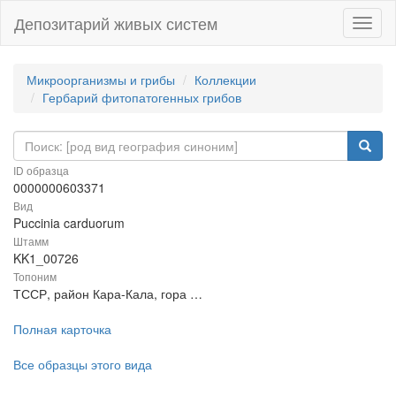
Депозитарий живых систем
Навиг
Микроорганизмы и грибы
Коллекции
Гербарий фитопатогенных грибов
ID образца
0000000603371
Вид
Puccinia carduorum
Штамм
KK1_00726
Топоним
ТССР, район Кара-Кала, гора …
Полная карточка
Все образцы этого вида