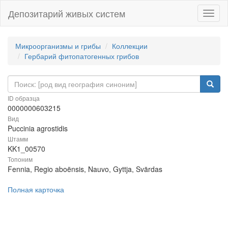
Депозитарий живых систем
Навиг
Микроорганизмы и грибы
Коллекции
Гербарий фитопатогенных грибов
ID образца
0000000603215
Вид
Puccinia agrostidis
Штамм
KK1_00570
Топоним
Fennia, Regio aboënsis, Nauvo, Gyttja, Svärdas
Полная карточка