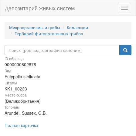
Депозитарий живых систем
Навиг
Микроорганизмы и грибы
Коллекции
Гербарий фитопатогенных грибов
ID образца
0000000602878
Вид
Eutypella stellulata
Штамм
KK1_00233
Место сбора
(Великобритания)
Топоним
Arundel, Sussex, G.B.
Полная карточка