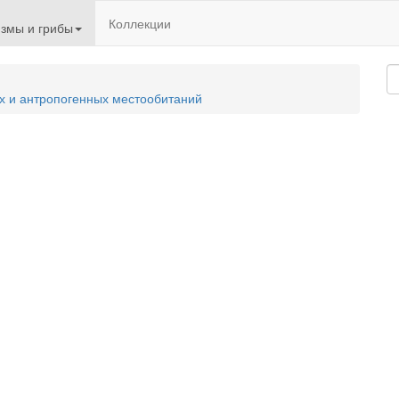
Коллекции
змы и грибы
х и антропогенных местообитаний