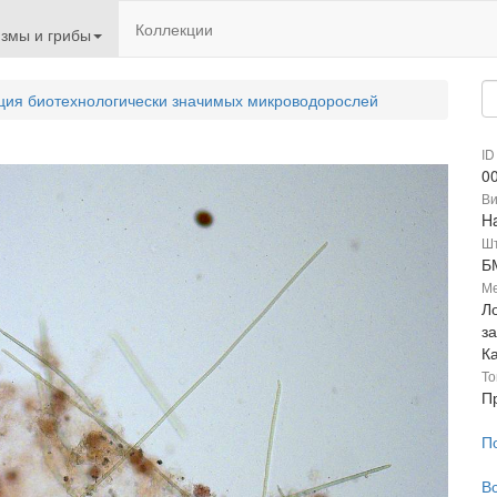
Коллекции
змы и грибы
ция биотехнологически значимых микроводорослей
ID
0
В
Ha
Ш
Б
Ме
Л
з
К
То
П
П
В