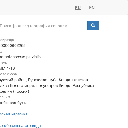
RU
EN
 образца
000000602268
ид
ematococcus pluvialis
тамм
ММ-1/16
сто сбора
оухский район, Ругозеская губа Кондалакшского
алива Белого моря, полуостров Киндо, Республика
арелия (Россия)
поним
робковая бухта
олная карточка
се образцы этого вида