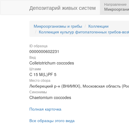
Направление
Депозитарий живых систем
Микрооргани
Микроорганизмы и грибы
Коллекции
Коллекция культур фитопатогенных грибов-во
ID образца
0000000602231
Вид
Colletotrichum coccodes
Штамм
C 15 M(L)PF 5
Место сбора
Люберецкий р-н (ВНИИКХ), Московская область (Ро
Синонимы
Chaetomium coccodes
Полная карточка
Все образцы этого вида