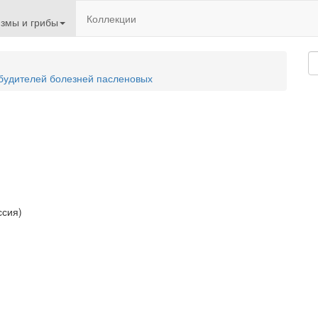
Коллекции
змы и грибы
збудителей болезней пасленовых
ссия)