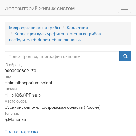
Депозитарий живых систем
Навиг
Микроорганизмы и грибы
Коллекции
Коллекция культур фитопатогенных грибов-
возбудителей болезней пасленовых
ID образца
0000000602170
Вид
Helminthosporium solani
Штамм
H 15 K(Su)PT sa 5
Место сбора
Сусанинский р-н, Костромская область (Россия)
Топоним
д.Меленки
Полная карточка