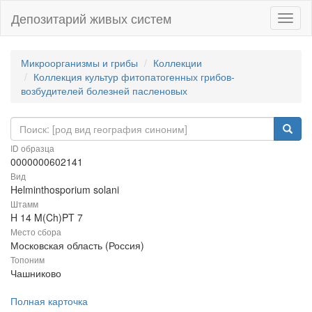
Депозитарий живых систем
Навиг
Микроорганизмы и грибы
Коллекции
Коллекция культур фитопатогенных грибов-
возбудителей болезней пасленовых
ID образца
0000000602141
Вид
Helminthosporium solani
Штамм
H 14 M(Ch)PT 7
Место сбора
Московская область (Россия)
Топоним
Чашниково
Полная карточка