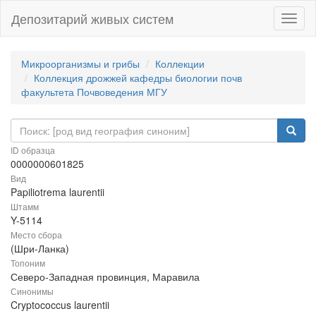
Депозитарий живых систем
Навиг
Микроорганизмы и грибы
Коллекции
Коллекция дрожжей кафедры биологии почв
факультета Почвоведения МГУ
ID образца
0000000601825
Вид
Papiliotrema laurentii
Штамм
Y-5114
Место сбора
(Шри-Ланка)
Топоним
Северо-Западная провинция, Маравила
Синонимы
Cryptococcus laurentii