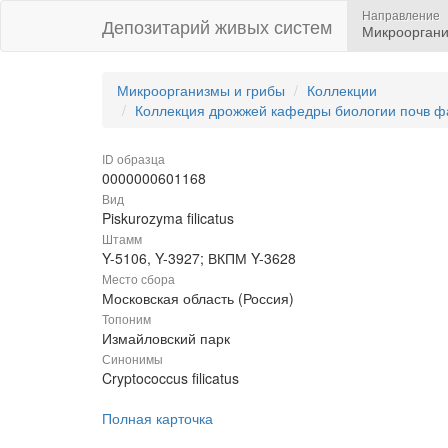
Направление
Депозитарий живых систем
Микрооргани
Микроорганизмы и грибы
Коллекции
Коллекция дрожжей кафедры биологии почв ф
ID образца
0000000601168
Вид
Piskurozyma filicatus
Штамм
Y-5106, Y-3927; ВКПМ Y-3628
Место сбора
Московская область (Россия)
Топоним
Измайловский парк
Синонимы
Cryptococcus filicatus
Полная карточка