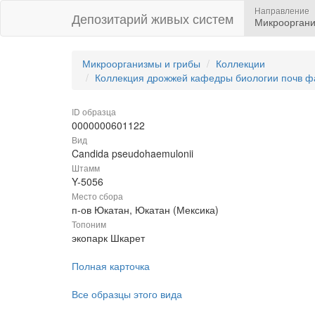
Направление
Депозитарий живых систем
Микрооргани
Микроорганизмы и грибы
Коллекции
Коллекция дрожжей кафедры биологии почв ф
ID образца
0000000601122
Вид
Candida pseudohaemulonii
Штамм
Y-5056
Место сбора
п-ов Юкатан, Юкатан (Мексика)
Топоним
экопарк Шкарет
Полная карточка
Все образцы этого вида