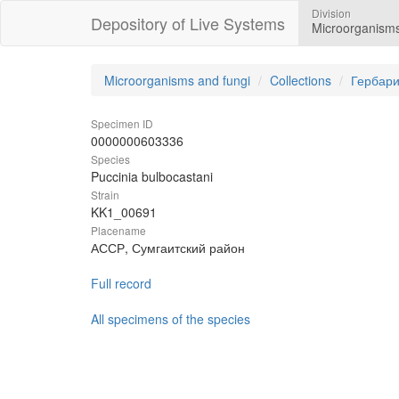
Division
Depository of Live Systems
Microorganisms
Microorganisms and fungi
Collections
Гербари
Specimen ID
0000000603336
Species
Puccinia bulbocastani
Strain
KK1_00691
Placename
АССР, Сумгаитский район
Full record
All specimens of the species