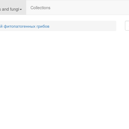
Collections
 and fungi
й фитопатогенных грибов