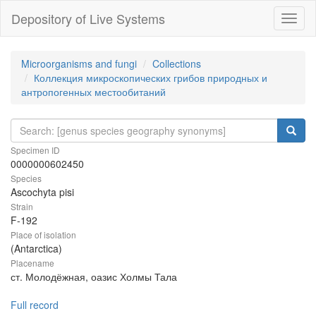
Depository of Live Systems
Навиг
Microorganisms and fungi
Collections
Коллекция микроскопических грибов природных и
антропогенных местообитаний
Specimen ID
0000000602450
Species
Ascochyta pisi
Strain
F-192
Place of isolation
(Antarctica)
Placename
ст. Молодёжная, оазис Холмы Тала
Full record