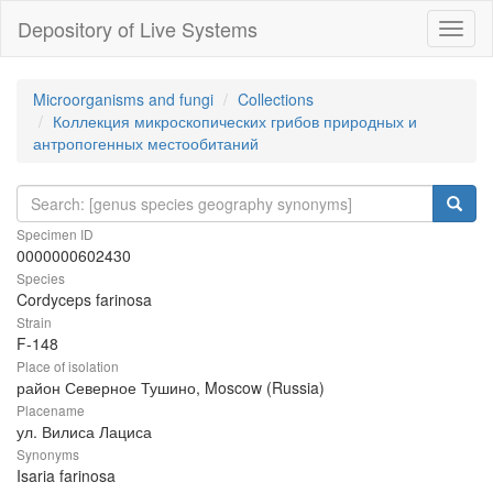
Depository of Live Systems
Навиг
Microorganisms and fungi
Collections
Коллекция микроскопических грибов природных и
антропогенных местообитаний
Specimen ID
0000000602430
Species
Cordyceps farinosa
Strain
F-148
Place of isolation
район Северное Тушино, Moscow (Russia)
Placename
ул. Вилиса Лациса
Synonyms
Isaria farinosa