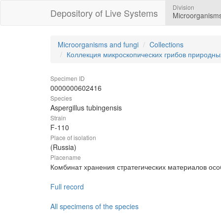
Division
Depository of Live Systems
Microorganisms
Microorganisms and fungi
Collections
Коллекция микроскопических грибов природны
Specimen ID
0000000602416
Species
Aspergillus tubingensis
Strain
F-110
Place of isolation
(Russia)
Placename
Комбинат хранения стратегических материалов ос
Full record
All specimens of the species