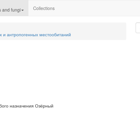
Collections
 and fungi
х и антропогенных местообитаний
обого назначения Озёрный