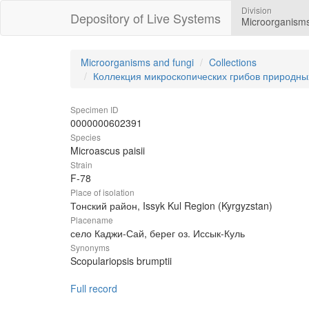
Division
Depository of Live Systems
Microorganisms
Microorganisms and fungi
Collections
Коллекция микроскопических грибов природны
Specimen ID
0000000602391
Species
Microascus paisii
Strain
F-78
Place of isolation
Тонский район, Issyk Kul Region (Kyrgyzstan)
Placename
село Каджи-Сай, берег оз. Иссык-Куль
Synonyms
Scopulariopsis brumptii
Full record