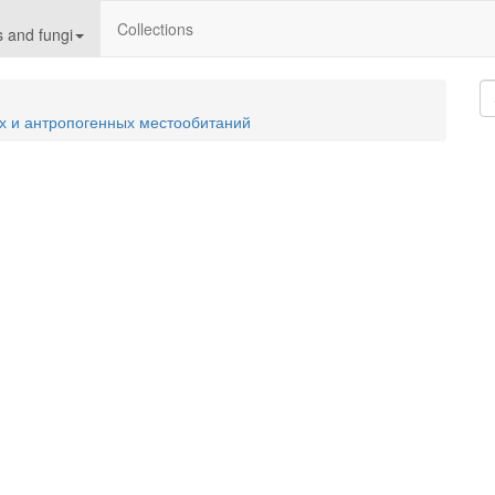
Collections
 and fungi
х и антропогенных местообитаний