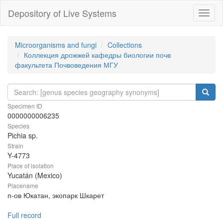
Depository of Live Systems
Навиг
Microorganisms and fungi
Collections
Коллекция дрожжей кафедры биологии почв
факультета Почвоведения МГУ
Specimen ID
0000000006235
Species
Pichia sp.
Strain
Y-4773
Place of isolation
Yucatán (Mexico)
Placename
п-ов Юкатан, экопарк Шкарет
Full record