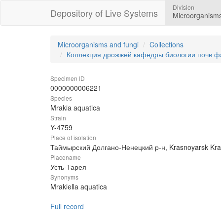
Division
Depository of Live Systems
Microorganisms
Microorganisms and fungi
Collections
Коллекция дрожжей кафедры биологии почв ф
Specimen ID
0000000006221
Species
Mrakia aquatica
Strain
Y-4759
Place of isolation
Таймырский Долгано-Ненецкий р-н, Krasnoyarsk Krai
Placename
Усть-Тарея
Synonyms
Mrakiella aquatica
Full record