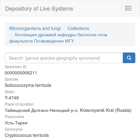
Depository of Live Systems
Навиг
Microorganisms and fungi
Collections
Коллекция дрожжей кафедры биологии почв
факультета Почвоведения МГУ
Specimen ID
0000000006211
Species
Solicoccozyma terricola
Strain
Y-4749
Place of isolation
Таймырский Долгано-Ненецкий р-н, Krasnoyarsk Krai (Russia)
Placename
Усть-Тарея
Synonyms
Cryptococcus terricola