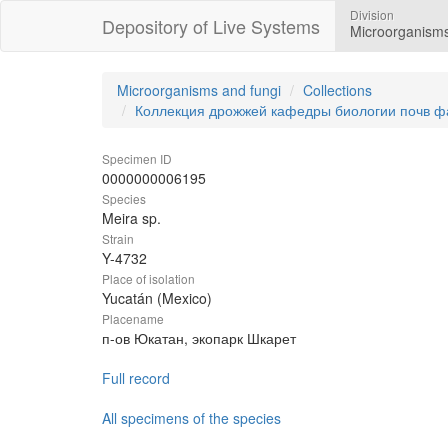
Division
Depository of Live Systems
Microorganisms
Microorganisms and fungi
Collections
Коллекция дрожжей кафедры биологии почв ф
Specimen ID
0000000006195
Species
Meira sp.
Strain
Y-4732
Place of isolation
Yucatán (Mexico)
Placename
п-ов Юкатан, экопарк Шкарет
Full record
All specimens of the species