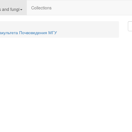
Collections
 and fungi
акультета Почвоведения МГУ