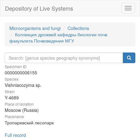
Depository of Live Systems
Навиг
Microorganisms and fungi
Collections
Коллекция дрожжей кафедры биологии почв
факультета Почвоведения МГУ
Specimen ID
0000000006155
Species
Vishniacozyma sp.
Strain
Y-4689
Place of isolation
Moscow (Russia)
Placename
Тропаревский лесопарк
Full record