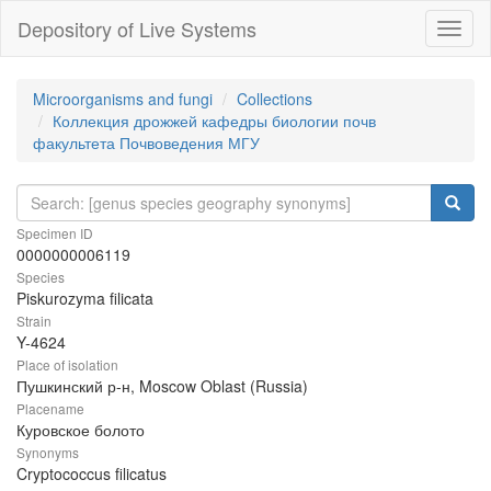
Depository of Live Systems
Навиг
Microorganisms and fungi
Collections
Коллекция дрожжей кафедры биологии почв
факультета Почвоведения МГУ
Specimen ID
0000000006119
Species
Piskurozyma filicata
Strain
Y-4624
Place of isolation
Пушкинский р-н, Moscow Oblast (Russia)
Placename
Куровское болото
Synonyms
Cryptococcus filicatus