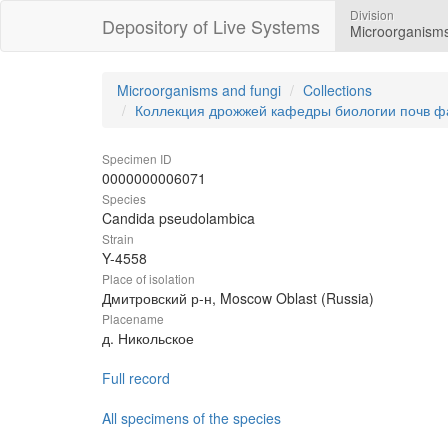
Division
Depository of Live Systems
Microorganisms
Microorganisms and fungi
Collections
Коллекция дрожжей кафедры биологии почв ф
Specimen ID
0000000006071
Species
Candida pseudolambica
Strain
Y-4558
Place of isolation
Дмитровский р-н, Moscow Oblast (Russia)
Placename
д. Никольское
Full record
All specimens of the species