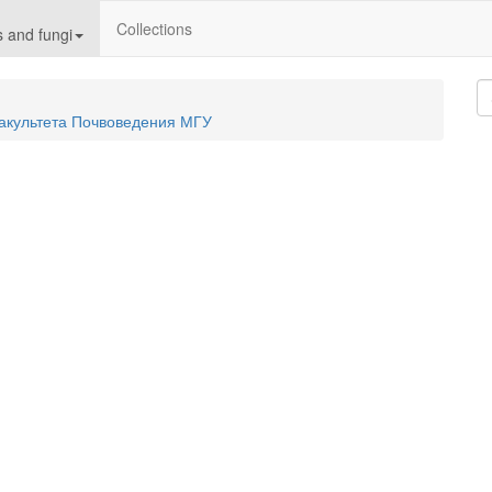
Collections
 and fungi
акультета Почвоведения МГУ