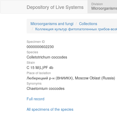
Division
Depository of Live Systems
Microorganisms
Microorganisms and fungi
Collections
Коллекция культур фитопатогенных грибов-во
Specimen ID
0000000602230
Species
Colletotrichum coccodes
Strain
C 15 M(L)PF 4b
Place of isolation
Люберецкий р-н (ВНИИКХ), Moscow Oblast (Russia)
Synonyms
Chaetomium coccodes
Full record
All specimens of the species