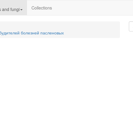
Collections
 and fungi
збудителей болезней пасленовых