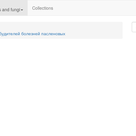
Collections
 and fungi
збудителей болезней пасленовых