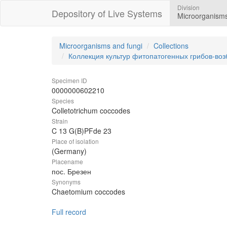
Division
Depository of Live Systems
Microorganisms
Microorganisms and fungi
Collections
Коллекция культур фитопатогенных грибов-во
Specimen ID
0000000602210
Species
Colletotrichum coccodes
Strain
C 13 G(B)PFde 23
Place of isolation
(Germany)
Placename
пос. Брезен
Synonyms
Chaetomium coccodes
Full record