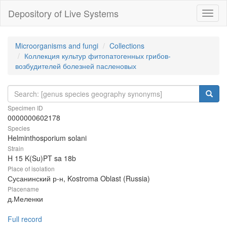
Depository of Live Systems
Навиг
Microorganisms and fungi
Collections
Коллекция культур фитопатогенных грибов-
возбудителей болезней пасленовых
Specimen ID
0000000602178
Species
Helminthosporium solani
Strain
H 15 K(Su)PT sa 18b
Place of isolation
Сусанинский р-н, Kostroma Oblast (Russia)
Placename
д.Меленки
Full record