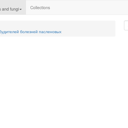
Collections
 and fungi
збудителей болезней пасленовых