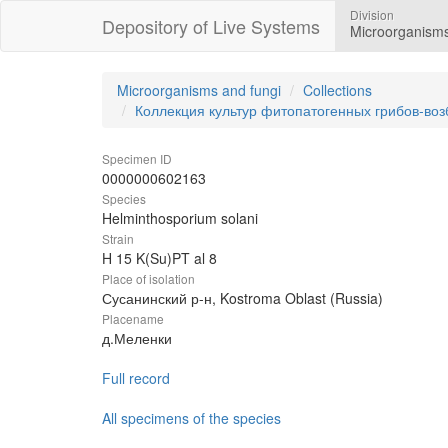
Division
Depository of Live Systems
Microorganisms
Microorganisms and fungi
Collections
Коллекция культур фитопатогенных грибов-во
Specimen ID
0000000602163
Species
Helminthosporium solani
Strain
H 15 K(Su)PT al 8
Place of isolation
Сусанинский р-н, Kostroma Oblast (Russia)
Placename
д.Меленки
Full record
All specimens of the species